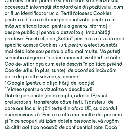
Despre Geiger
Carieră
Geiger Group Romania S.R.L.
B-dul Primaverii Nr. 47-49, etaj 1, ap 3, Sector 1
CP 011973 Bucureşti