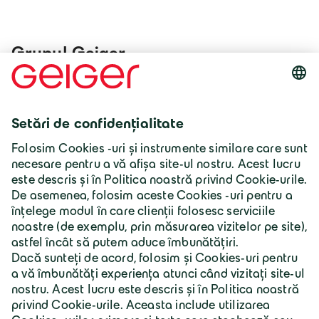
Grupul Geiger
office@geiger.ro
0265 306412
România | Lb. română
Grupul Geiger