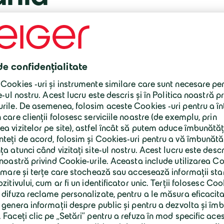
În România, ne ocupăm de domeniul constr
tehnologiilor de mediu, având peste 650 de 
În grupul Geiger, combinaţia optimă între a
minerale a reprezentat dintotdeauna baza 
proiectelor. Deținem balastiere proprii d
construcții de infrastructură și construcții
în stațiile noastre de asfalt și de betoane.
domeniul construcţiilor, având puncte de l
şi București.
Fie că este vorba de construcții de infras