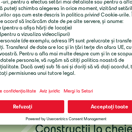
industriale sau comerciale, construcții civi
de mediu. În toate aceste domenii folosim
un viitor mai bun.
Construcții la chei