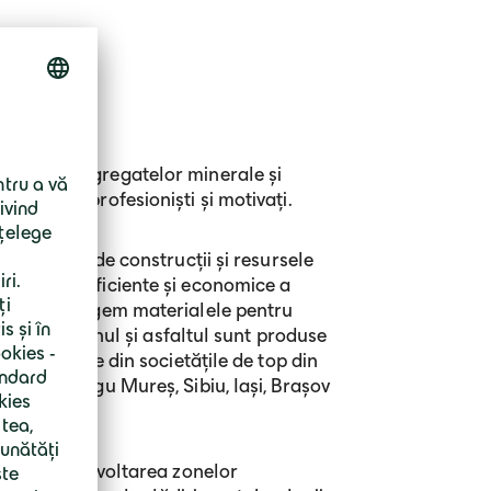
ucțiilor, agregatelor minerale și
angajați profesioniști și motivați.
ctivităţile de construcţii și resursele
derulării eficiente şi economice a
e unde extragem materialele pentru
 civile. Betonul și asfaltul sunt produse
 Facem parte din societăţile de top din
ucru în Târgu Mureș, Sibiu, Iași, Brașov
tructură, dezvoltarea zonelor