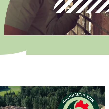
Österreich
Deutsch
Italia
Italiano
România
Lb. română