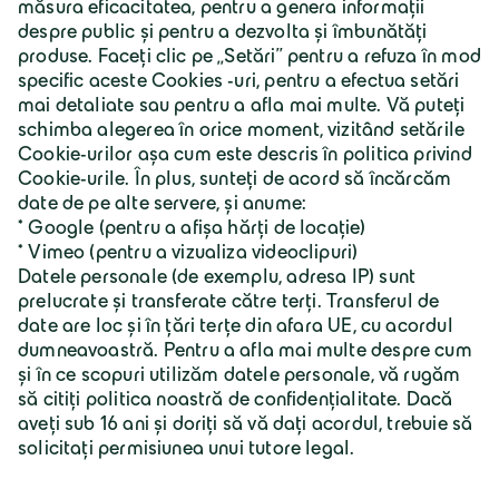
Despre Geiger
Carieră
Geiger Group Romania S.R.L.
B-dul Primaverii Nr. 47-49, etaj 1, ap 3, Sector 1
CP 011973 Bucureşti
0265-306412 / 20
office@geiger.ro