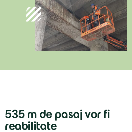
Deutschland
Deutsch
Österreich
Deutsch
Italia
Italiano
535 m de pasaj vor fi
România
reabilitate
Lb. română