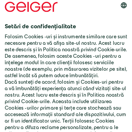
România | Lb. română
Grupul Geiger