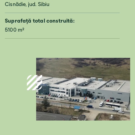
Cisnădie, jud. Sibiu
Deutschland
Suprafață total construită:
Deutsch
5100 m²
Österreich
Deutsch
Italia
Italiano
România
Lb. română