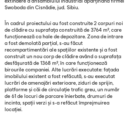
extindere a ansamblului industrial aparținând firmei
Swoboda din Cisnădie, jud. Sibiu.
În cadrul proiectului au fost construite 2 corpuri noi
de clădire cu suprafața construită de 3764 m², care
funcționează ca hale de depozitare. Zona de intrare
a fost demolată parțial, s-au făcut
recompartimentări ale spațiilor existente și a fost
construit un nou corp de clădire având o suprafața
desfășurată de 1368 m², în care funcționează
birourile companiei. Alte lucrări executate: fațada
imobilului existent a fost refăcută, s-au executat
lucrări de amenajări exterioare, ziduri de sprijin,
platforme și căi de circulație trafic greu, un număr
de 61 de locuri de parcare înierbate, drumuri de
incinta, spații verzi și s-a refăcut împrejmuirea
locației.