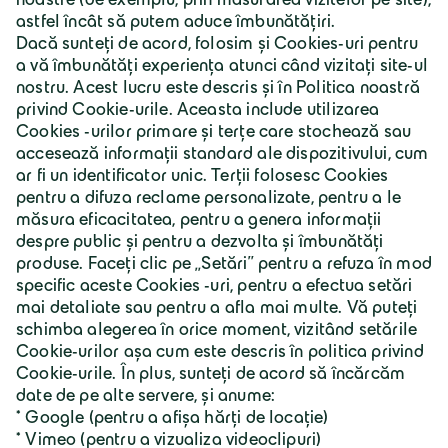
România | Lb. română
Grupul Geiger
Despre Geiger
Carieră