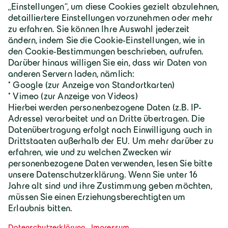
Über Geiger
Karriere
Geiger Gruppe
Wilhelm-Geiger-Straße 1
87561 Oberstdorf
+49 8322 18 0
info@geigergruppe.de