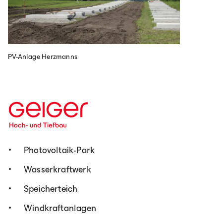
Italia
Unsere Leistungen
Italiano
PV-Anlage Herzmanns
im Bereich Tief- und
România
Straßenbau
Lb. română
Photovoltaik-Park
Tiefbau
Wasserkraftwerk
Gründungsarbeiten und Einbau von
Speicherteich
Versorgungsleitungen,
Entwässerungsleitungen und Medienkanälen
Windkraftanlagen