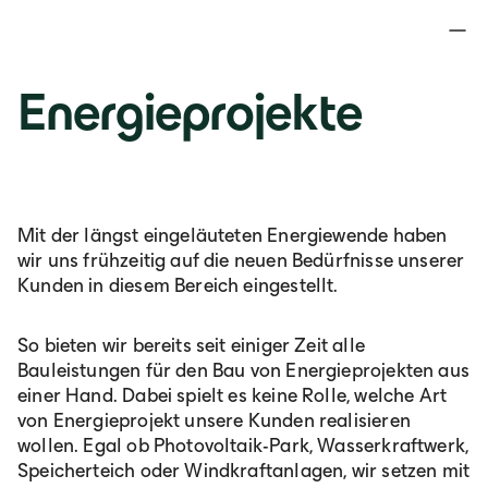
Kontakt
Energieprojekte
Hoch- und Tiefbau
Tief- und Straßenbau
Tief- und
Mit der längst eingeläuteten Energiewende haben
Straßenbau
wir uns frühzeitig auf die neuen Bedürfnisse unserer
Kunden in diesem Bereich eingestellt.
Der Tief- und Straßenbau ist ein wesentlicher
So bieten wir bereits seit einiger Zeit alle
Bestandteil für die Realisierung von
Bauleistungen für den Bau von Energieprojekten aus
verschiedensten Baumaßnahmen. Mit
einer Hand. Dabei spielt es keine Rolle, welche Art
langjähriger Erfahrung sowie höchster
von Energieprojekt unsere Kunden realisieren
Zuverlässigkeit und Fairness realisieren wir für
wollen. Egal ob Photovoltaik-Park, Wasserkraftwerk,
unsere Kunden erfolgreiche und nachhaltige
Speicherteich oder Windkraftanlagen, wir setzen mit
Objekte.