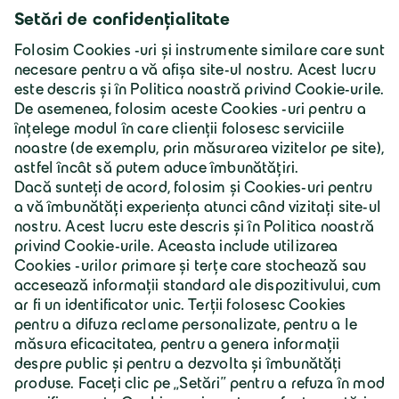
România | Lb. română
Grupul Geiger
Despre Geiger