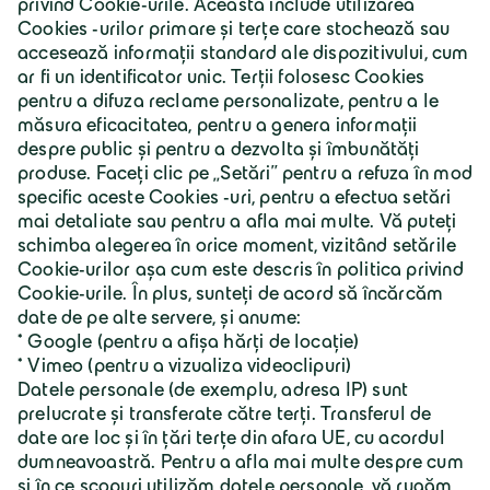
Grupul Geiger
Despre Geiger
Carieră
Geiger Group Romania S.R.L.
B-dul Primaverii Nr. 47-49, etaj 1, ap 3, Sector 1
CP 011973 Bucureşti