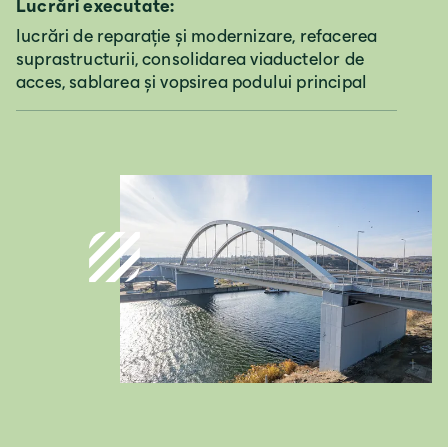
Lucrări executate:
lucrări de reparație și modernizare, refacerea
suprastructurii, consolidarea viaductelor de
Deutschland
acces, sablarea și vopsirea podului principal
Deutsch
Österreich
Deutsch
Italia
Italiano
România