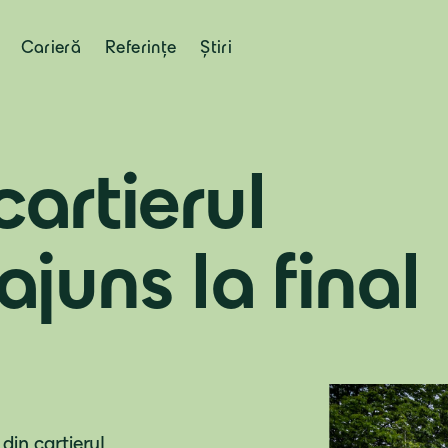
Carieră
Referințe
Știri
cartierul
ajuns la final
din cartierul