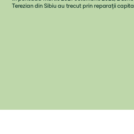
Terezian din Sibiu au trecut prin reparații capita