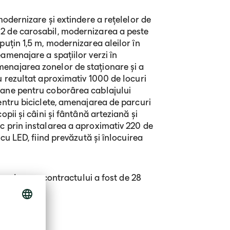
modernizare și extindere a rețelelor de
2 de carosabil, modernizarea a peste
puțin 1,5 m, modernizarea aleilor în
amenajare a spațiilor verzi în
enajarea zonelor de staționare și a
u rezultat aproximativ 1000 de locuri
rane pentru coborârea cablajului
entru biciclete, amenajarea de parcuri
pii și câini și fântână arteziană și
c prin instalarea a aproximativ 220 de
 cu LED, fiind prevăzută și înlocuirea
ar valoarea contractului a fost de 28