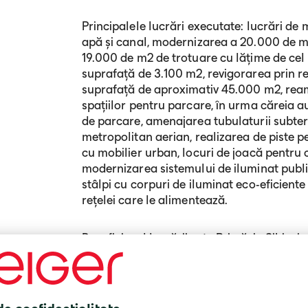
Principalele lucrări executate: lucrări de 
apă și canal, modernizarea a 20.000 de m
19.000 de m2 de trotuare cu lățime de cel 
suprafață de 3.100 m2, revigorarea prin re
suprafață de aproximativ 45.000 m2, ream
spațiilor pentru parcare, în urma căreia a
de parcare, amenajarea tubulaturii subte
metropolitan aerian, realizarea de piste p
cu mobilier urban, locuri de joacă pentru co
modernizarea sistemului de iluminat publi
stâlpi cu corpuri de iluminat eco-eficiente
rețelei care le alimentează.
Beneficiarul lucrării este Primăria Sibiu, i
milioane lei + TVA.