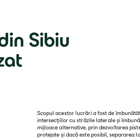
din Sibiu
zat
Scopul acestor lucrări a fost de îmbunătăți
intersecțiilor cu străzile laterale și îmbun
mijloace alternative, prin dezvoltarea pist
protejate și dacă este posibil, separarea lo