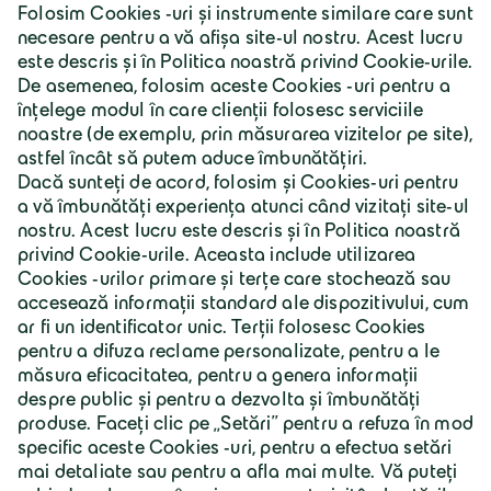
România | Lb. română
Grupul Geiger
Despre Geiger