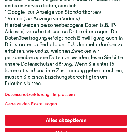
Geiger Gruppe
Wilhelm-Geiger-Straße 1
87561 Oberstdorf
+49 8322 18 0
info@geigergruppe.de
Darf ich mich vorstellen, ich bin der
Geiger KI-Assistent und unterstütze bei
Fragen und Anliegen.