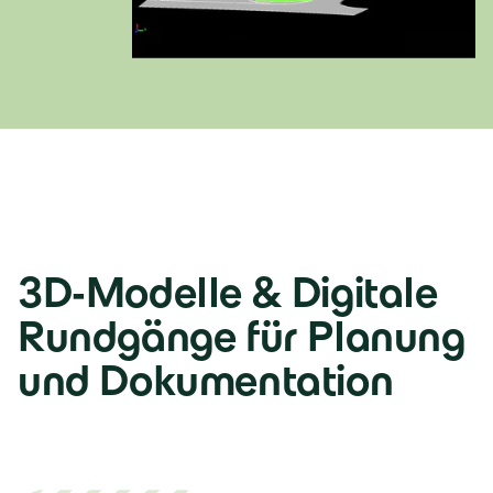
Deutschland
Deutsch
3D-Modelle & Digitale
Österreich
Rundgänge für Planung
Deutsch
und Dokumentation
Italia
Italiano