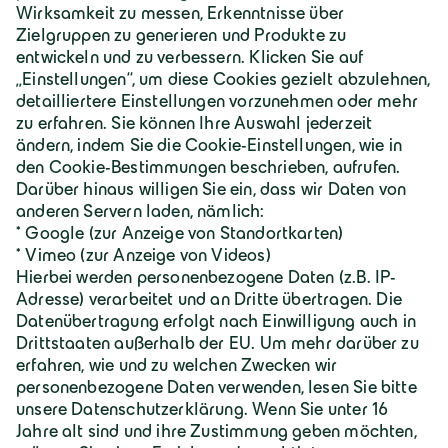
Über Geiger
Karriere
Geiger Gruppe
Wilhelm-Geiger-Straße 1
87561 Oberstdorf
+49 8322 18 0