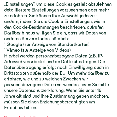
Über Geiger
Karriere
Geiger Gruppe
Wilhelm-Geiger-Straße 1
87561 Oberstdorf
+49 8322 18 0
info@geigergruppe.de