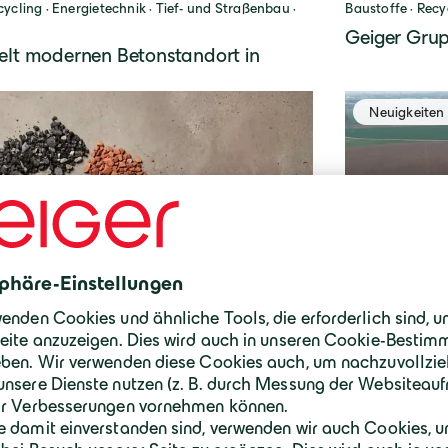
ycling · Energietechnik · Tief- und Straßenbau ·
Baustoffe · Recy
Geiger Grup
elt modernen Betonstandort in
Neuigkeiten
Baustoffe · Recy
Baustoffe im Kreislauf
Geiger Grup