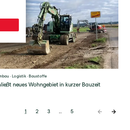
nbau · Logistik · Baustoffe
hließt neues Wohngebiet in kurzer Bauzeit
1
2
3
5