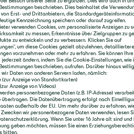
morgen
Neuigkeiten
Baustoffe
g für eigenen Betonzusatzstoff
Bürgerinfor
Erweiterung
Neuigkeiten