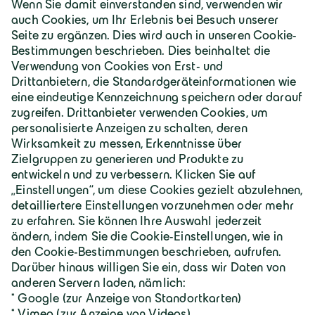
kann jederzeit verweigert beziehungsweise mit
Wirkung für die Zukunft widerrufen werden.
Die personenbezogenen Daten werden solange
aufbewahrt, wie sie zur Erfüllung des
Verarbeitungszwecks erforderlich sind. Die Daten
werden gelöscht, sobald sie für die Zweckerreichung
nicht mehr erforderlich sind.
Die Daten können im Rahmen der Verarbeitung
neben Google Ireland Limited an die folgenden
Empfänger übermittelt werden:
– Google LLC.
– Alphabet Inc.
Im Rahmen der Verarbeitung durch Google können