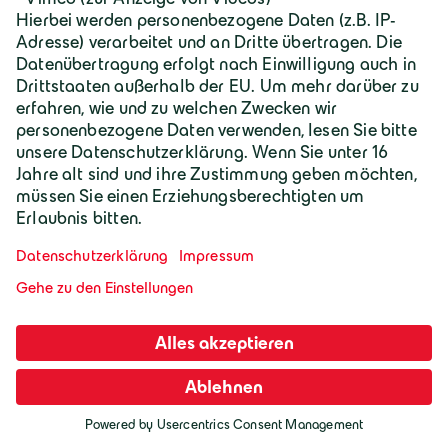
Daten in Drittländer wie die USA übermittelt werden.
Wir weisen darauf hin, dass nach Auffassung des
Europäischen Gerichtshofs derzeit kein
angemessenes Schutzniveau für
Datenübermittlungen in die USA besteht. Dies kann
mit verschiedenen Risiken für die Rechtmäßigkeit
und Sicherheit der Datenverarbeitung verbunden
sein. Die Sicherheit der Übermittlung wird
grundsätzlich durch sogenannte SCC gewährleistet.
Dies soll sicherstellen, dass die Verarbeitung einem
der DSGVO entsprechenden Sicherheitsniveau
unterliegt. Soweit die SCC nicht ausreichend sind,
wird vorab eine Einwilligung nach Art. 49 Abs. 1 lit. a
Darf ich mich vorstellen, ich bin der
DSGVO eingeholt.
Geiger KI-Assistent und unterstütze bei
Fragen und Anliegen.
Durch die SCC unterwirft sich Google bei der
Verarbeitung der relevanten Daten dem
europäischen Datenschutzniveau, auch wenn diese
Daten in den USA gespeichert und verarbeitet und