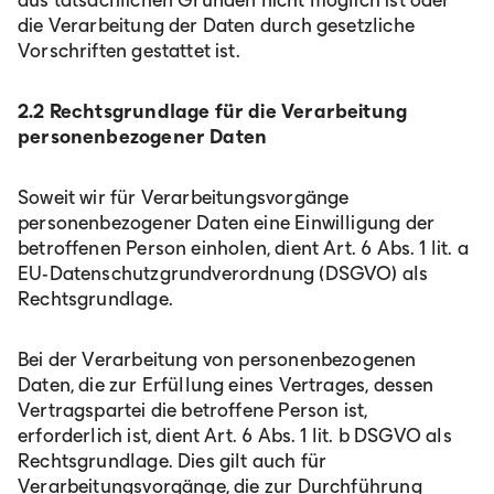
aus tatsächlichen Gründen nicht möglich ist oder
die Verarbeitung der Daten durch gesetzliche
Vorschriften gestattet ist.
2.2 Rechtsgrundlage für die Verarbeitung
personenbezogener Daten
Deutschland
Soweit wir für Verarbeitungsvorgänge
personenbezogener Daten eine Einwilligung der
Deutsch
betroffenen Person einholen, dient Art. 6 Abs. 1 lit. a
EU-Datenschutzgrundverordnung (DSGVO) als
Rechtsgrundlage.
Österreich
Bei der Verarbeitung von personenbezogenen
Deutsch
Daten, die zur Erfüllung eines Vertrages, dessen
Vertragspartei die betroffene Person ist,
erforderlich ist, dient Art. 6 Abs. 1 lit. b DSGVO als
Italia
Rechtsgrundlage. Dies gilt auch für
Verarbeitungsvorgänge, die zur Durchführung
Italiano