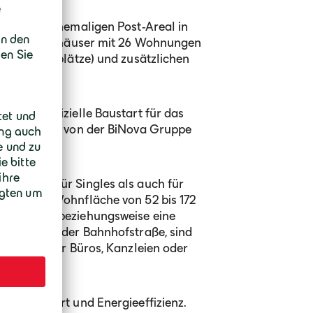
n auf dem ehemaligen Post-Areal in
 Mehrfamilienhäuser mit 26 Wohnungen
 (36 Stellplätze) und zusätzlichen
n der offizielle Baustart für das
eläutet, das von der BiNova Gruppe
 sowohl für Singles als auch für
hen einer Wohnfläche von 52 bis 172
en Balkon beziehungsweise eine
s, entlang der Bahnhofstraße, sind
esonders für Büros, Kanzleien oder
tät, Komfort und Energieeffizienz.