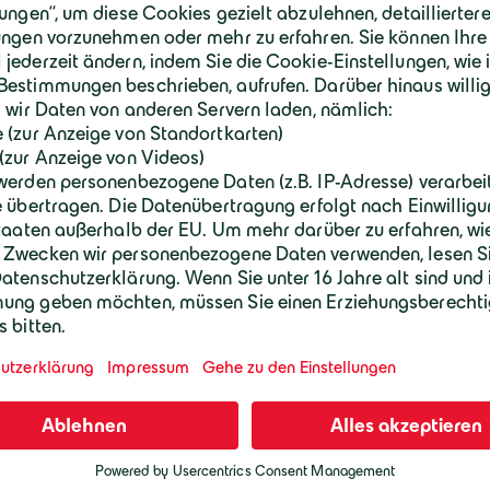
Ein Jahr wird es noch dauern, dann stehe
Pfullendorf zwei neue, schlüsselfertige
und zwei Gewerbeeinheiten plus Tiefgarage
sechs Außenstellplätzen.
Mit dem symbolischen Spatenstich wurde nu
neue Immobilienprojekt am Stadtsee eing
projektiert wurde.
Die Grundrisskonzepte der Wohnungen sind
Paare und Familien gedacht und entsprec
Quadratmetern. Jede Wohnung besitzt ein
Garten- oder Dachterrasse. Im Erdgeschos
zudem zwei Flächen eingeplant, die sich b
Praxen eignen.
Die Mehrfamilienhäuser vereinen Bauquali