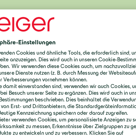
äuser