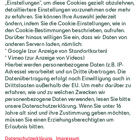
Über Geiger
Karriere
Geiger Gruppe
Wilhelm-Geiger-Straße 1
87561 Oberstdorf
+49 8322 18 0
info@geigergruppe.de