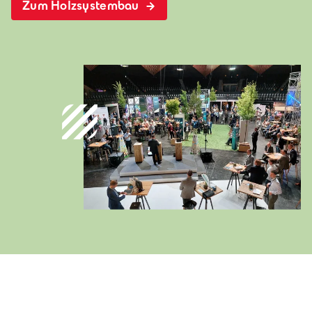
Zum Holzsystembau
Österreich
Deutsch
Italia
Italiano
România
Lb. română