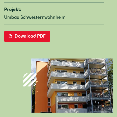
Projekt:
Umbau Schwesternwohnheim
Deutschland
Deutsch
Download PDF
Österreich
Deutsch
Italia
Italiano
România