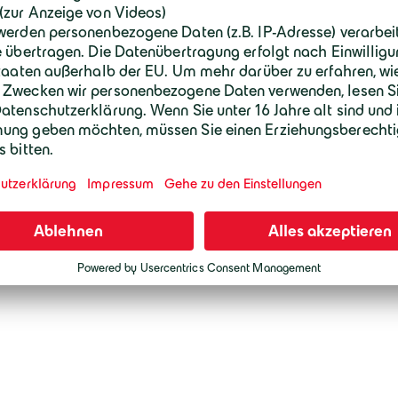
einen tieferen Einblick in wichtige Theme
Studierenden und Auszubildenden (erstes b
extra eingerichtete Trainingsfläche, das e
und theoretische Lerninhalte zu üben. Di
Kiesboxen, die für die Winterausbildung 
Azubis selbst.
Unter Anleitung wurden Pflasterübungen 
in die Vermessung sowie den Kanal- und
bereits vorhandene Wissen konnte im Rah
werden. Die Winterausbildung erstreckt s
Januar bis Mitte März und wird unter Ein
Regeln durchgeführt.