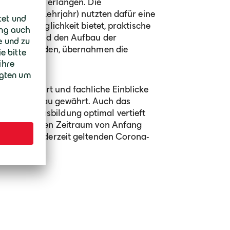
nbereiche zu erlangen. Die
is drittes Lehrjahr) nutzten dafür eine
ine gute Möglichkeit bietet, praktische
e Planung und den Aufbau der
benötigt werden, übernahmen die
durchgeführt und fachliche Einblicke
 Schalungsbau gewährt. Auch das
men der Ausbildung optimal vertieft
ich über einen Zeitraum von Anfang
haltung der derzeit geltenden Corona-