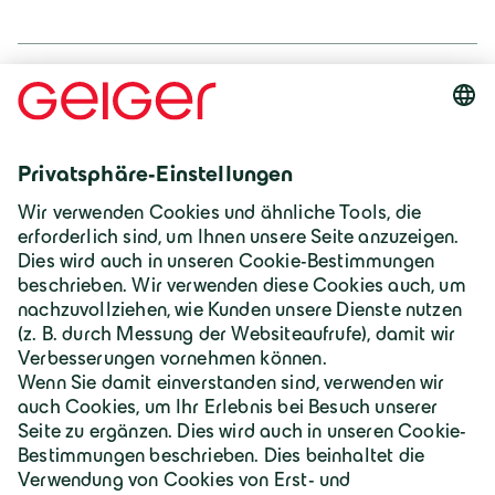
Geiger Pressestelle
presse@geigergruppe.de
+49 8322 18-171
Download Foto
JPG
Deutschland | Deutsch