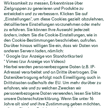
Über Geiger
Karriere
Geiger Gruppe
Wilhelm-Geiger-Straße 1
87561 Oberstdorf
+49 8322 18 0