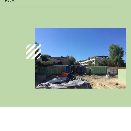
PCB
Deutschland
Deutsch
Österreich
Deutsch
Italia
Italiano
România
Lb. română