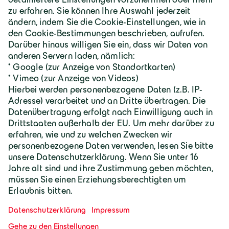
Karriere
Geiger Gruppe
Wilhelm-Geiger-Straße 1
87561 Oberstdorf
+49 8322 18 0
info@geigergruppe.de
Darf ich mich vorstellen, ich bin der