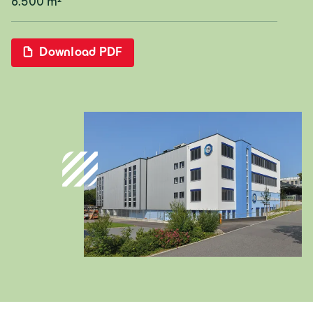
6.500 m²
Deutschland
Download PDF
Deutsch
Österreich
Deutsch
Italia
Italiano
România
Lb. română