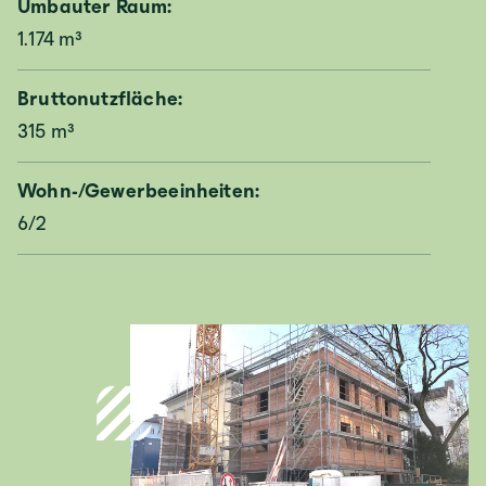
Umbauter Raum:
1.174 m³
Deutschland
Bruttonutzfläche:
315 m³
Deutsch
Wohn-/Gewerbeeinheiten:
Österreich
6/2
Deutsch
Italia
Italiano
România