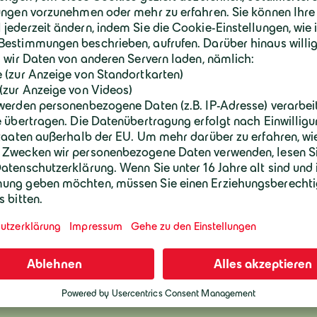
iel ist es, den Roh
rzuverwenden, wie 
bereitungsprozesse
tandort anwenden, 
eichzeitig die Abh
.“
after