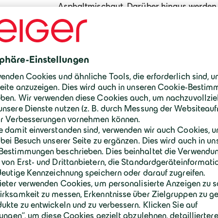
Asphaltmischgut. Darüber hinaus werden 
Rohstoffe für die Holzindustrie, beispiels
recycelten Materialien gewonnen.