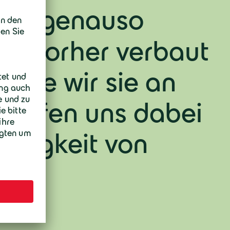
stoff genauso
er vorher verbaut
 wie wir sie an
helfen uns dabei
ängigkeit von