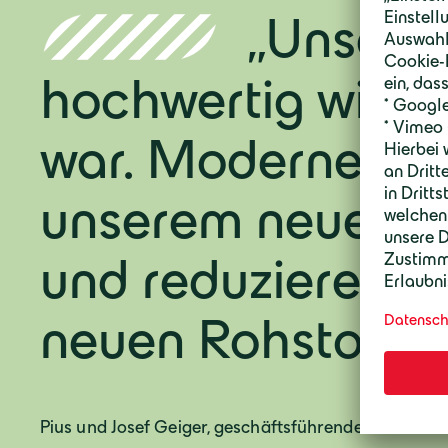
„Unser Z
hochwertig wiede
war. Moderne Auf
unserem neuen S
und reduzieren gl
neuen Rohstoffen
Pius und Josef Geiger, geschäftsführende Gesellsch