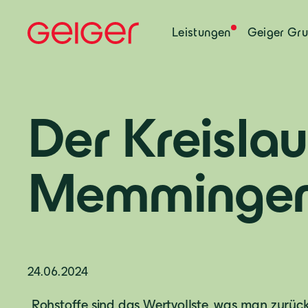
Leistungen
Geiger Gr
Der Kreisla
Memminge
24.06.2024
„Rohstoffe sind das Wertvollste, was man zurü