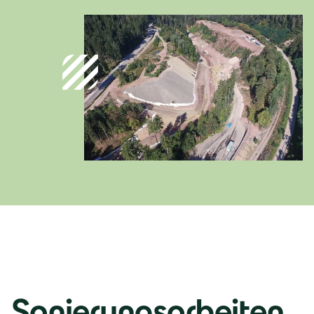
Österreich
Deutsch
Italia
Italiano
România
Lb. română
Sanierungsarbeiten