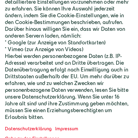
Über Geiger
Karriere
Geiger Gruppe
Wilhelm-Geiger-Straße 1
87561 Oberstdorf
+49 8322 18 0
info@geigergruppe.de