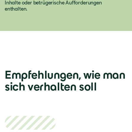
Inhalte oder betrügerische Aufforderungen
Österreich
enthalten.
Deutsch
Italia
Italiano
Empfehlungen, wie man
România
sich verhalten soll
Lb. română