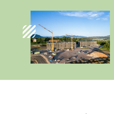
Deutschland
Deutsch
Österreich
Deutsch
Italia
Italiano
România
Lb. română