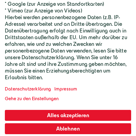
Geiger Gruppe
Wilhelm-Geiger-Straße 1
87561 Oberstdorf
+49 8322 18 0
info@geigergruppe.de
Darf ich mich vorstellen, ich bin der
Geiger KI-Assistent und unterstütze bei
Fragen und Anliegen.
Mitarbeiter-Login
Impressum
AGB