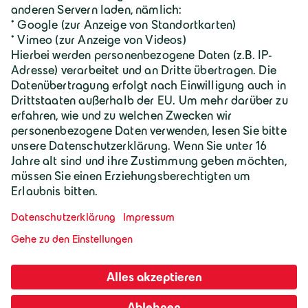
Geiger Gruppe
Wilhelm-Geiger-Straße 1
87561 Oberstdorf
+49 8322 18 0
info@geigergruppe.de
Darf ich mich vorstellen, ich bin der
Geiger KI-Assistent und unterstütze bei
Fragen und Anliegen.