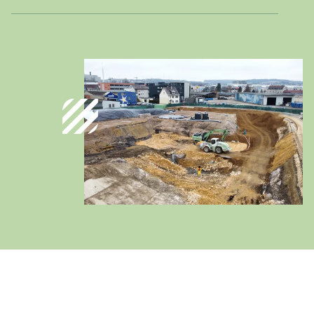
Deutschland
Deutsch
Österreich
Deutsch
Italia
Italiano
România
Lb. română