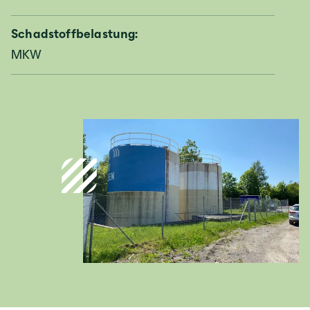
Schadstoffbelastung:
Deutschland
MKW
Deutsch
Österreich
Deutsch
Italia
Italiano
România