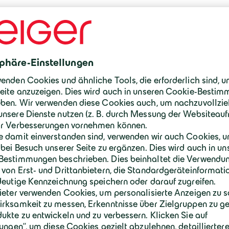
Das Ergebnis: Ein modernes Bürogebäude
Komfort, Flexibilität und Umweltbewusstse
Gold-Zertifizierung unterstreicht den ho
Schlüsselfertigbau gemeinsam mit dem 
und der Projektsteuerung ProWerk umg
ke