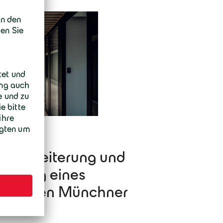
g, Erweiterung und
ierung eines
nsreichen Münchner
es