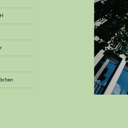
bH
r
lächen