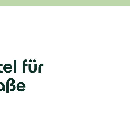
el für
raße