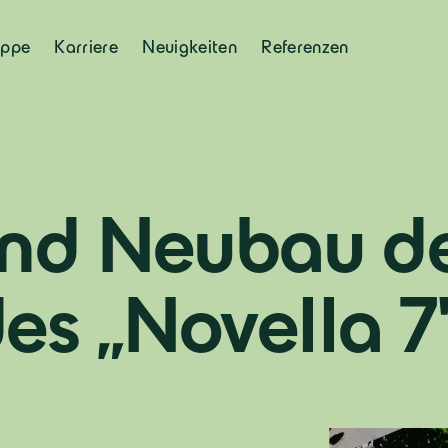
uppe
Karriere
Neuigkeiten
Referenzen
und Neubau d
s „Novella 7