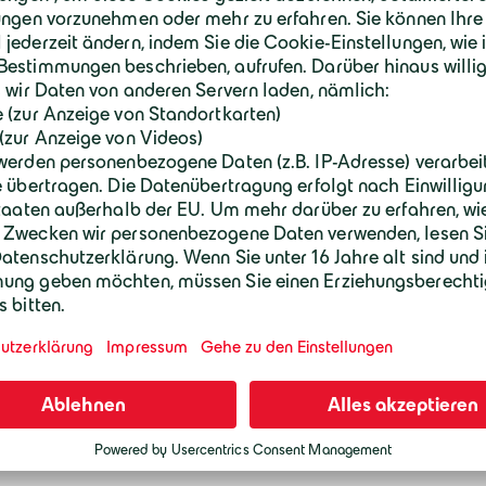
Sanierun
Modernis
traditio
Gebäud