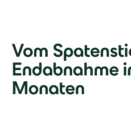
Vom Spatensti
Endabnahme in
Monaten