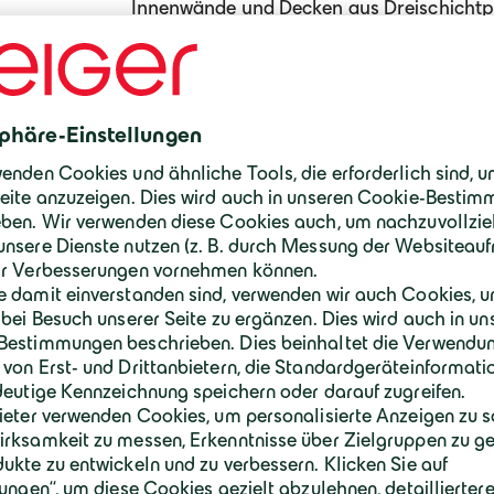
Innenwände und Decken aus Dreischichtpla
vorhanden. Damit entspricht das Gebäu
Das Projekt stellte besondere Herausfor
des Modulbaus in Gebäudeklasse 4 mit e
Schallschutzanforderungen. Zudem muss
Fernwärmeanschluss und einer Frischwass
Baustelle befand sich in einem Wohngebie
die Logistik und den Transport der fertig
Sondertransporten mit Überbreite und Üb
Mit diesem fertiggestellten Projekt hat 
eindrucksvoll gezeigt, wie moderne Holzm
umgesetzt werden kann.