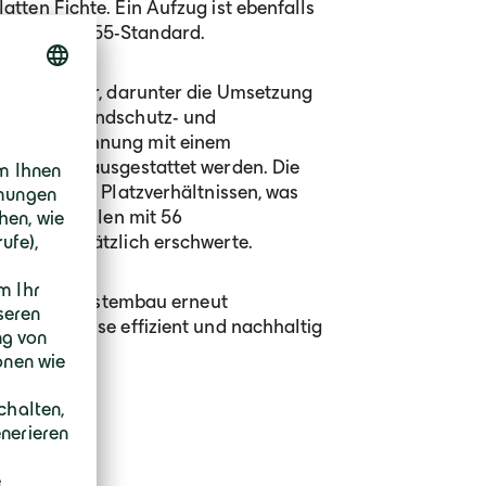
tten Fichte. Ein Aufzug ist ebenfalls
de dem KFW55-Standard.
derungen dar, darunter die Umsetzung
rhöhten Brandschutz- und
te jede Wohnung mit einem
erstation ausgestattet werden. Die
t mit engen Platzverhältnissen, was
en Holzmodulen mit 56
erhöhe zusätzlich erschwerte.
Geiger Holzsystembau erneut
odulbauweise effizient und nachhaltig