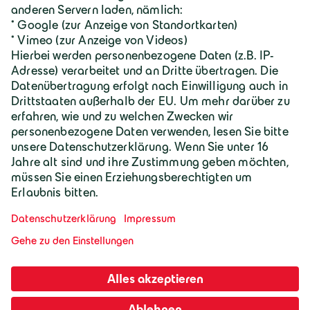
Geiger Gruppe
Wilhelm-Geiger-Straße 1
87561 Oberstdorf
+49 8322 18 0
info@geigergruppe.de
Darf ich mich vorstellen, ich bin der
Geiger KI-Assistent und unterstütze bei
Fragen und Anliegen.