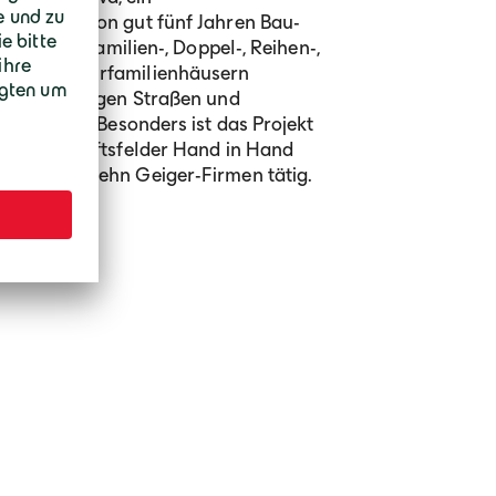
nnerhalb von gut fünf Jahren Bau-
nd 115 Einfamilien-, Doppel-, Reihen-,
n sechs Mehrfamilienhäusern
die zugehörigen Straßen und
übergeben. Besonders ist das Projekt
iger Geschäftsfelder Hand in Hand
ren hier zehn Geiger-Firmen tätig.