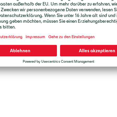
Tochterunternehmen der Geiger Gruppe. I
und über sieben Jahren Entwicklungszeit si
und Kettenhäuser sowie 60 Wohnungen i
entstanden. In diesem Jahr wurden auch 
öffentlichen Stellplätze an die Gemeinde 
auch deswegen, weil dabei zahlreiche Ge
zusammengearbeitet haben – insgesamt wa