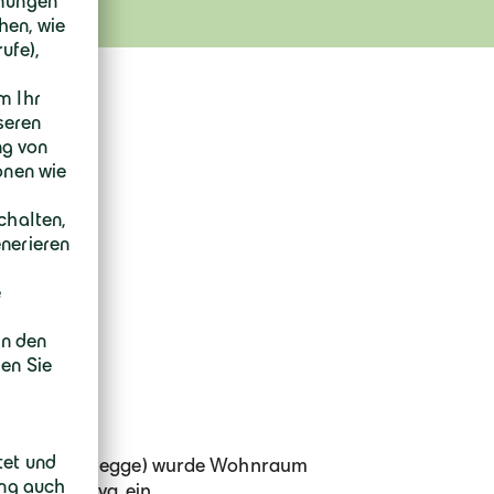
Waltenhofen-Hegge) wurde Wohnraum
st die BiNova, ein