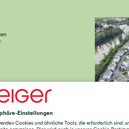
ten
.