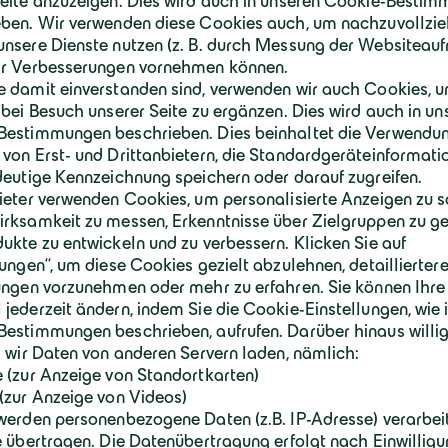
r Hand
Beim Projekt „Am Illerbogen daheim“ (
für rund 500 Personen erstellt. Bauträger i