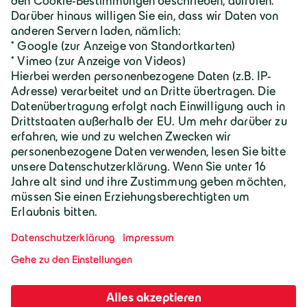
Karriere
Geiger Gruppe
Wilhelm-Geiger-Straße 1
87561 Oberstdorf
+49 8322 18 0
info@geigergruppe.de
Darf ich mich vorstellen, ich bin der
Geiger KI-Assistent und unterstütze bei
Fragen und Anliegen.