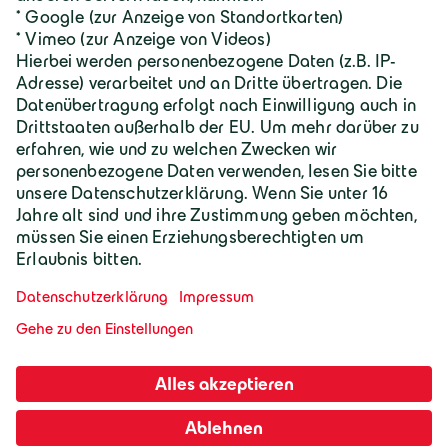
Geiger Gruppe
Wilhelm-Geiger-Straße 1
87561 Oberstdorf
+49 8322 18 0
info@geigergruppe.de
Darf ich mich vorstellen, ich bin der
Geiger KI-Assistent und unterstütze bei
Fragen und Anliegen.
Mitarbeiter-Login
Impressum
AGB