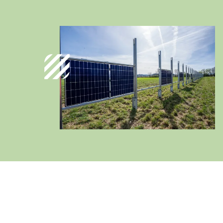
Deutschland
Deutsch
Österreich
Deutsch
Italia
Italiano
România
Lb. română