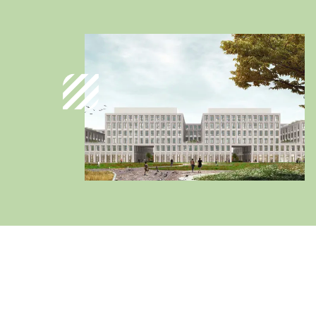
Österreich
Deutsch
Italia
Italiano
România
Lb. română