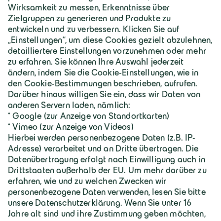
Über Geiger
Karriere
Geiger Gruppe
Wilhelm-Geiger-Straße 1
87561 Oberstdorf
+49 8322 18 0