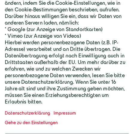
Karriere
Geiger Gruppe
Wilhelm-Geiger-Straße 1
87561 Oberstdorf
+49 8322 18 0
info@geigergruppe.de
Darf ich mich vorstellen, ich bin der
Geiger KI-Assistent und unterstütze bei