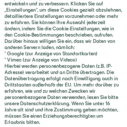
Über Geiger
Karriere
Geiger Gruppe
Wilhelm-Geiger-Straße 1
87561 Oberstdorf
+49 8322 18 0
info@geigergruppe.de