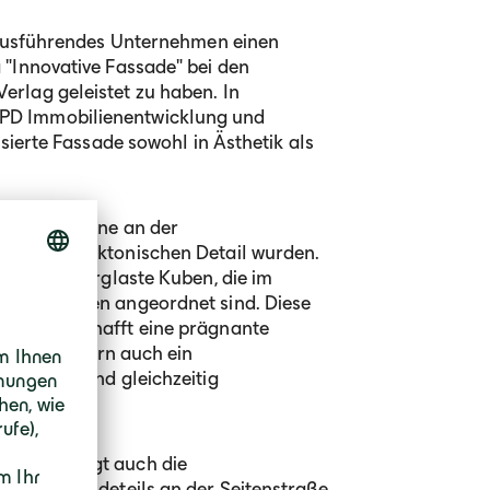
s ausführendes Unternehmen einen
 "Innovative Fassade" bei den
rlag geleistet zu haben. In
PD Immobilienentwicklung und
isierte Fassade sowohl in Ästhetik als
rmigen Balkone an der
ten architektonischen Detail wurden.
kone als verglaste Kuben, die im
tonelementen angeordnet sind. Diese
d Beton schafft eine prägnante
zeugt, sondern auch ein
 erzeugt und gleichzeitig
ner bietet.
altung trägt auch die
h des Gebäudeteils an der Seitenstraße