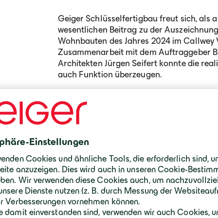
Geiger Schlüsselfertigbau freut sich, al
wesentlichen Beitrag zu der Auszeichnung
Wohnbauten des Jahres 2024 im Callwey Ve
Zusammenarbeit mit dem Auftraggeber B
Architekten Jürgen Seifert konnte die real
auch Funktion überzeugen.
Die Besonderheit dabei sind die wellenfö
Innenhoffassade, welche zu einem markan
Zum Mittleren Ring hin erscheinen die Bal
Wechsel mit weit vorspringenden Sichtbe
Kombination aus verglasten Elementen un
Architektur, die nicht nur ästhetisch über
spannungsreiches Licht- und Schattenspiel
lärmgeschützte Freibereiche für die Bewoh
Neben der beeindruckenden Fassadengest
Gemeinschaftsterrasse, die ins Satteldac