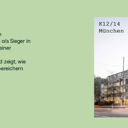
n
ls Sieger in
einer
 zeigt, wie
ereichern