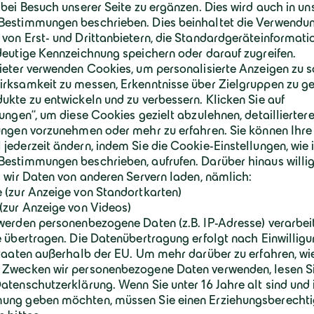
integriert wurde, zur hohen Lebensqualität
ruhigen Rückzugsort abseits des Verkehr
zukunftsweisende Gesamtkonzept des Proj
Mit der Auszeichnung durch den Callwey V
Ausführungsarbeit bestätigt.