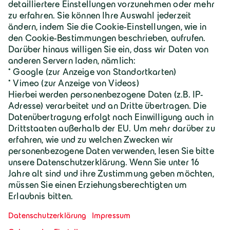
Über Geiger
Karriere
Geiger Gruppe
Wilhelm-Geiger-Straße 1
87561 Oberstdorf
+49 8322 18 0
info@geigergruppe.de