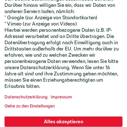
Karriere
Geiger Gruppe
Wilhelm-Geiger-Straße 1
87561 Oberstdorf
+49 8322 18 0
info@geigergruppe.de
Darf ich mich vorstellen, ich bin der
Geiger KI-Assistent und unterstütze bei
Fragen und Anliegen.