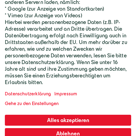
Geiger Gruppe
Wilhelm-Geiger-Straße 1
87561 Oberstdorf
+49 8322 18 0
info@geigergruppe.de
Darf ich mich vorstellen, ich bin der
Geiger KI-Assistent und unterstütze bei
Fragen und Anliegen.
Mitarbeiter-Login
Impressum
AGB