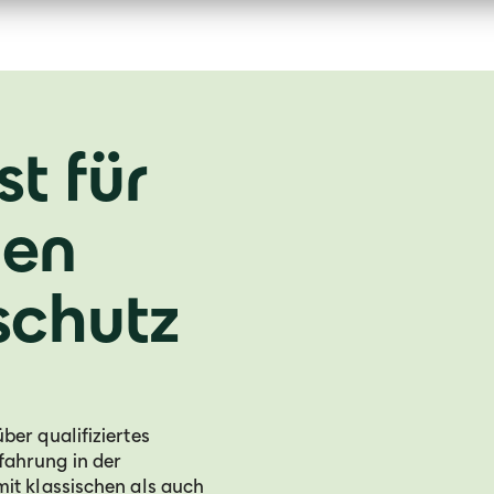
st für
hen
schutz
er qualifiziertes
ahrung in der
it klassischen als auch