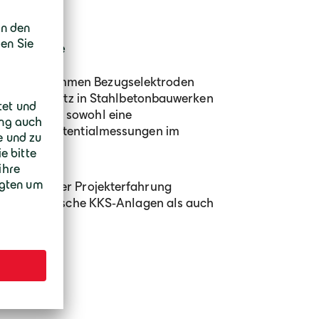
r Anlage
‑Anlage kommen Bezugselektroden
für den Einsatz in Stahlbetonbauwerken
rmöglichen sowohl eine
als auch Potentialmessungen im
.
 umfassender Projekterfahrung
owohl klassische KKS‑Anlagen als auch