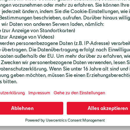
Überwachung und Regelung de
Zur Überwachung und Regelung der KKS
des Typs ERE 20 zum Einsatz. Diese sind 
gemäß DIN EN ISO 12696 ausgelegt und e
kontinuierliche Überwachung der Anlage 
Rahmen von Wartung und Systemprüfung
Mit qualifiziertem KKS‑Fachpersonal und
realisiert die Geiger Bauwerksanierung s
innovative Carbon‑KKS‑Lösungen.