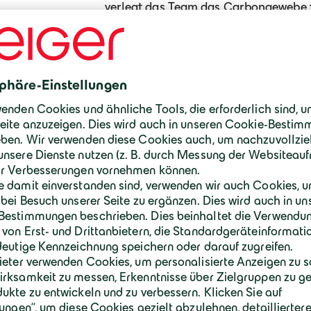
verlegt das Team das Carbongewebe f
installiert das KKS‑System gemäß Lay
Die Anlieferung des fließfähigen Bet
Anode erfolgt mittels Pumpwagen. Üb
Zwischenpumpen wird das Material in
sind höhere Flächenleistungen möglich
Reparaturmörtel erreichbar wären.
Rampenbereiche:
Hier erfolgt der Einbau von senkrech
(MMO‑Anoden) auf einer Fläche von 
Anschließend werden die Schlitze mi
verfüllt.
Aufgehende Bauteile:
In den Sockelbereichen werden tiefe
(MMO‑Anoden mit einer aktiven Länge 
Anordnung erfolgt bis zu einer defin
über Fahrbahnoberkante.