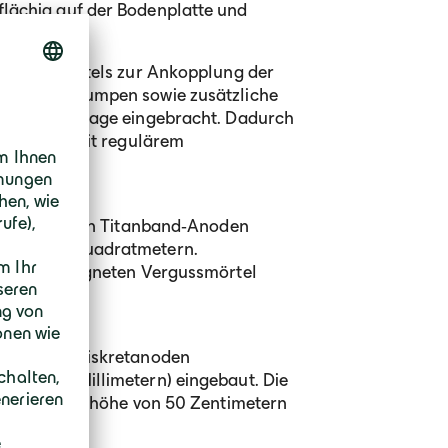
lächig auf der Bodenplatte und
out.
onersatzmörtels zur Ankopplung der
er Förderpumpen sowie zusätzliche
 die Tiefgarage eingebracht. Dadurch
, als sie mit regulärem
t geschlitzten Titanband‑Anoden
rund 220 Quadratmetern.
t einem geeigneten Vergussmörtel
nwirksame Diskretanoden
von 150 Millimetern) eingebaut. Die
ierten Schutzhöhe von 50 Zentimetern