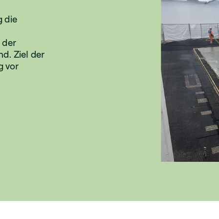
g die
 der
d. Ziel der
g vor