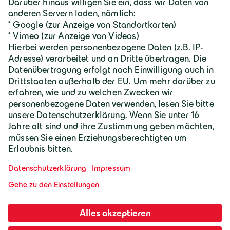
Karriere
Geiger Gruppe
Wilhelm-Geiger-Straße 1
87561 Oberstdorf
+49 8322 18 0
info@geigergruppe.de
Darf ich mich vorstellen, ich bin der
Geiger KI-Assistent und unterstütze bei
Fragen und Anliegen.