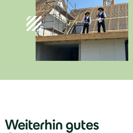
Deutschland
Deutsch
Österreich
Deutsch
Italia
Italiano
România
Lb. română
Weiterhin gutes