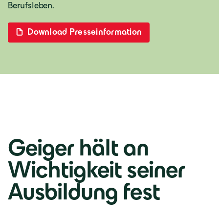
Berufsleben.
Deutsch
Download Presseinformation
Österreich
Deutsch
Italia
Italiano
Geiger hält an
România
Wichtigkeit seiner
Lb. română
Ausbildung fest