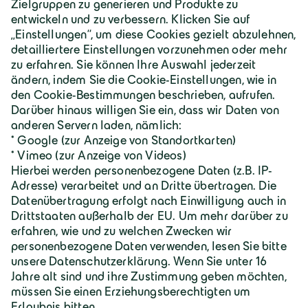
Über Geiger
Karriere
Geiger Gruppe
Wilhelm-Geiger-Straße 1
87561 Oberstdorf
+49 8322 18 0
info@geigergruppe.de