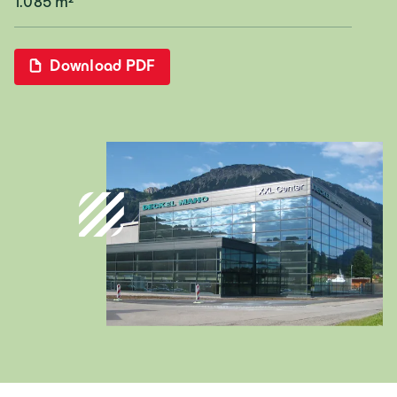
1.085 m²
Österreich
Download PDF
Deutsch
Italia
Italiano
România
Lb. română