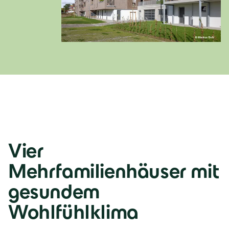
Deutsch
Italia
Italiano
România
Lb. română
Vier
Mehrfamilienhäuser mit
gesundem
Wohlfühlklima