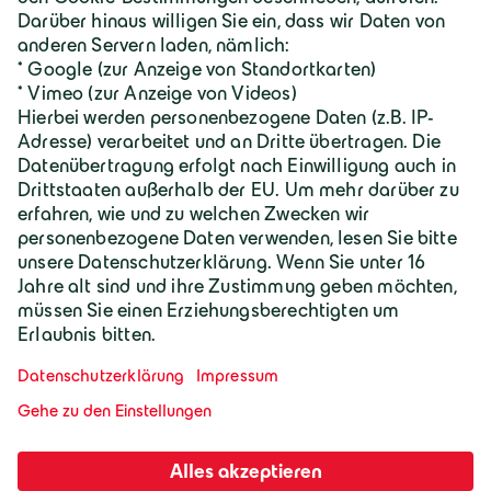
Karriere
Geiger Gruppe
Wilhelm-Geiger-Straße 1
87561 Oberstdorf
+49 8322 18 0
info@geigergruppe.de
Darf ich mich vorstellen, ich bin der
Geiger KI-Assistent und unterstütze bei
Fragen und Anliegen.