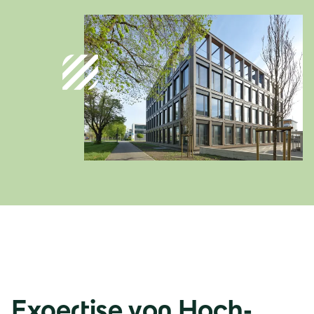
Österreich
Deutsch
Italia
Italiano
România
Lb. română
Expertise von Hoch-