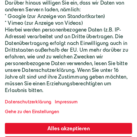
Karriere
Geiger Gruppe
Wilhelm-Geiger-Straße 1
87561 Oberstdorf
+49 8322 18 0
info@geigergruppe.de
Darf ich mich vorstellen, ich bin der
Geiger KI-Assistent und unterstütze bei
Fragen und Anliegen.