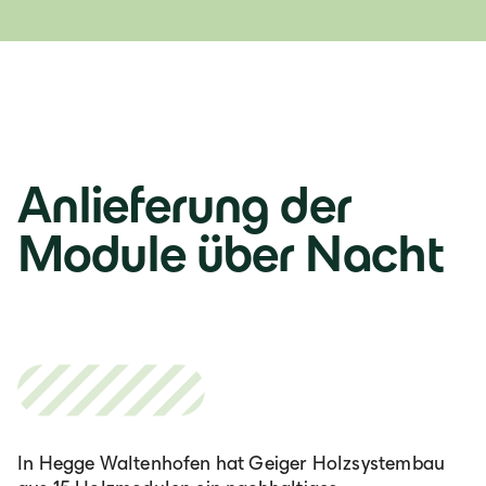
Italia
Italiano
România
Anlieferung der
Lb. română
Module über Nacht
In Hegge Waltenhofen hat Geiger Holzsystembau